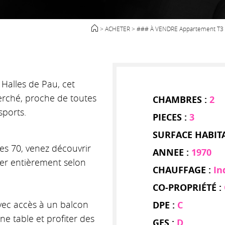
> ACHETER
> ### À VENDRE Appartement T3 d
 Halles de Pau, cet
erché, proche de toutes
CHAMBRES :
2
ports.
PIECES :
3
SURFACE HABIT
es 70, venez découvrir
ANNEE :
1970
ver entièrement selon
CHAUFFAGE :
In
CO-PROPRIÉTÉ :
vec accès à un balcon
DPE :
C
ne table et profiter des
GES :
D