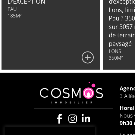
D’EXCEPTION
d’excepti
PAU
Lons, lim
185M²
Pau ? 35
sur 3057
de terrai
paysagé
LONS
350M²
Agen
3 Allé
Horai
Nous 
9h30 