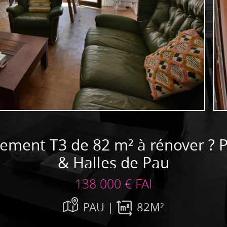
ment T3 de 82 m² à rénover ? P
& Halles de Pau
138 000 € FAI
PAU |
82M²