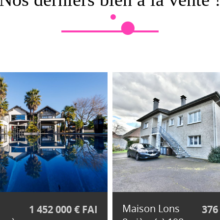
Maison Lons
1 452 000 € FAI
376