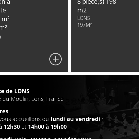
on à
8 pièce(s) 198
ite
m2
0 m²
LONS
197M²
 m²
n
ce de LONS
e du Moulin, Lons, France
res
vous accueillons du
lundi au vendredi
:
à 12h30
et
14h00 à 19h00