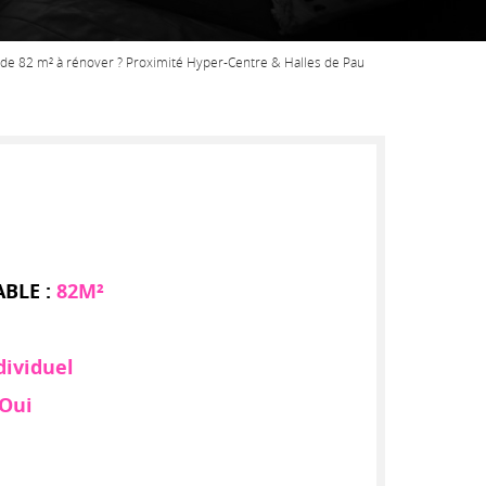
e 82 m² à rénover ? Proximité Hyper-Centre & Halles de Pau
ABLE :
82M²
dividuel
Oui