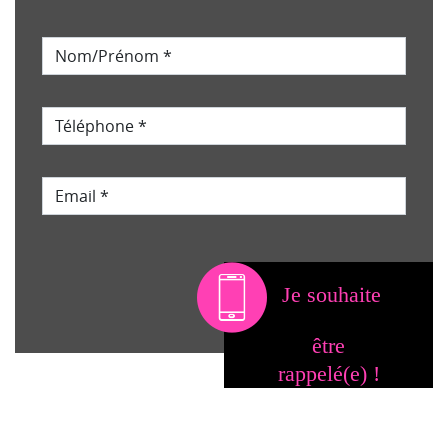
Je souhaite
être
rappelé(e) !