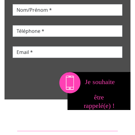
Je souhaite
être
rappelé(e) !