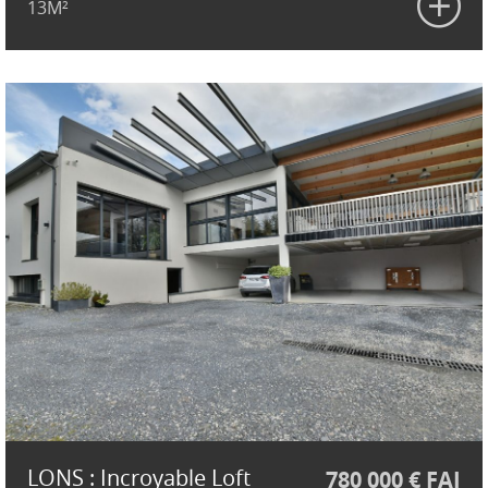
13M²
LONS : Incroyable Loft
780 000 € FAI